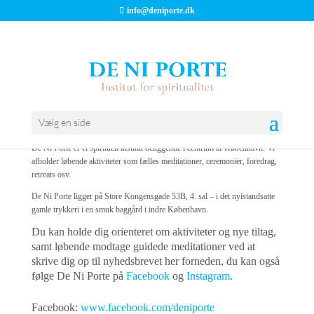
info@deniporte.dk
Velkommen til De Ni Porte
Vælg en side
De Ni Porte er et spirituelt institut beliggende i centrum af København. Vi
afholder løbende aktiviteter som fælles meditationer, ceremonier, foredrag,
retreats osv.
De Ni Porte ligger på Store Kongensgade 53B, 4. sal – i det nyistandsatte
gamle trykkeri i en smuk baggård i indre København.
Du kan holde dig orienteret om aktiviteter og nye tiltag,
samt løbende modtage guidede meditationer ved at
skrive dig op til nyhedsbrevet her forneden, du kan også
følge De Ni Porte på
Facebook
og
Instagram
.
Facebook:
www.facebook.com/deniporte