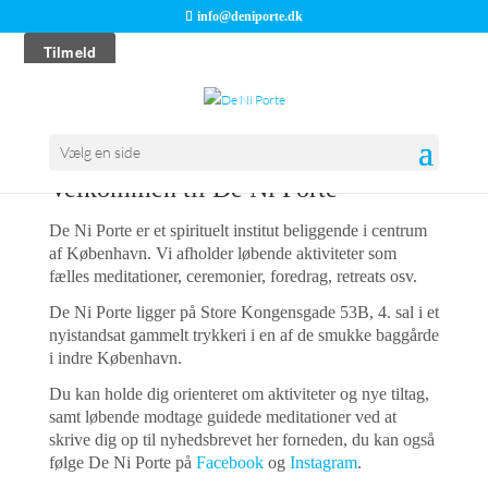
info@deniporte.dk
Vælg en side
Velkommen til De Ni Porte
De Ni Porte er et spirituelt institut beliggende i centrum
af København. Vi afholder løbende aktiviteter som
fælles meditationer, ceremonier, foredrag, retreats osv.
De Ni Porte ligger på Store Kongensgade 53B, 4. sal i et
nyistandsat gammelt trykkeri i en af de smukke baggårde
i indre København.
Du kan holde dig orienteret om aktiviteter og nye tiltag,
samt løbende modtage guidede meditationer ved at
skrive dig op til nyhedsbrevet her forneden, du kan også
følge De Ni Porte på
Facebook
og
Instagram
.